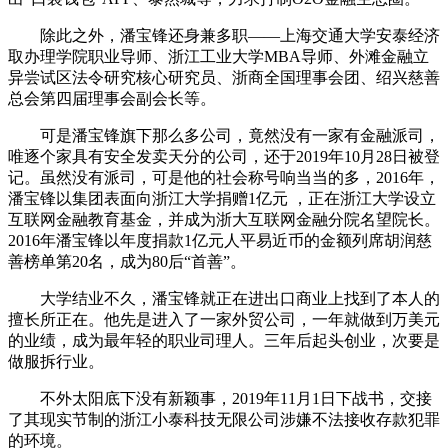
除此之外，潘宝锋还身兼多职——上海交通大学安泰经济
取办理学院职业导师、浙江工业大学MBA导师、外滩金融立
异尝试区法令研究核心研究员、浙商全国理事会团、绍兴慈善
总会第四届理事会副会长等。
可是潘宝锋旗下那么多公司，竟然没有一家有金融派司，
唯逐个家具有安全发卖天分的公司，还于2019年10月28日被登
记。虽然没有派司，可是他的社会称号响当当的多，2016年，
潘宝锋以集团表面向浙江大学捐赠1亿元 ，正在浙江大学设立
互联网金融教育基金，并成为浙大互联网金融分院名望院长。
2016年潘宝锋以年度捐款1亿元人平易近币的金额列席胡润慈
善榜单第20名，成为80后“首善”。
大学结业不久，潘宝锋就正在进出口商业上找到了本人的
擅长所正在。他先是进入了一家外贸公司，一年就做到万美元
的业绩，成为最年轻的职业司理人。三年后起头创业，次要是
做服拆行业。
不外太阳底下没有新颖事，2019年11月1日下战书，交接
了其现实节制的浙江小泰科技无限公司涉嫌不法接收存款犯罪
的环境。