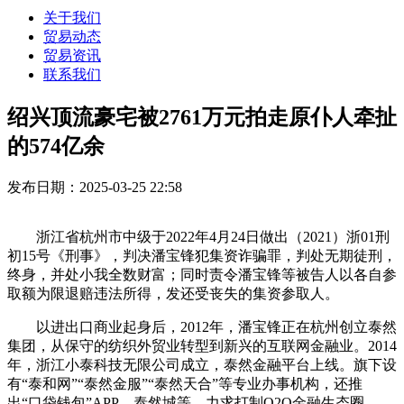
关于我们
贸易动态
贸易资讯
联系我们
绍兴顶流豪宅被2761万元拍走原仆人牵扯
的574亿余
发布日期：2025-03-25 22:58
浙江省杭州市中级于2022年4月24日做出（2021）浙01刑
初15号《刑事》，判决潘宝锋犯集资诈骗罪，判处无期徒刑，
终身，并处小我全数财富；同时责令潘宝锋等被告人以各自参
取额为限退赔违法所得，发还受丧失的集资参取人。
以进出口商业起身后，2012年，潘宝锋正在杭州创立泰然
集团，从保守的纺织外贸业转型到新兴的互联网金融业。2014
年，浙江小泰科技无限公司成立，泰然金融平台上线。旗下设
有“泰和网”“泰然金服”“泰然天合”等专业办事机构，还推
出“口袋钱包”APP、泰然城等，力求打制O2O金融生态圈。