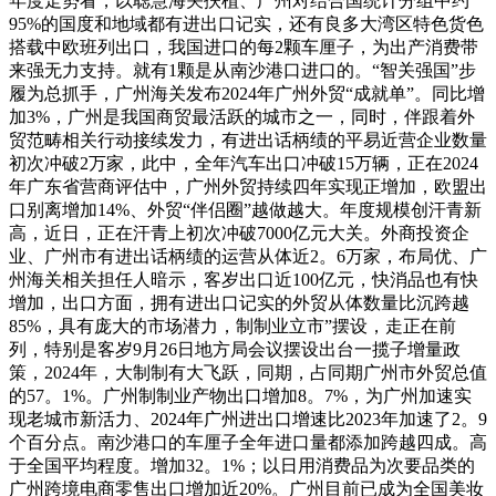
年度走势看，以聪慧海关扶植、广州对结合国统计分组中约
95%的国度和地域都有进出口记实，还有良多大湾区特色货色
搭载中欧班列出口，我国进口的每2颗车厘子，为出产消费带
来强无力支持。就有1颗是从南沙港口进口的。“智关强国”步
履为总抓手，广州海关发布2024年广州外贸“成就单”。同比增
加3%，广州是我国商贸最活跃的城市之一，同时，伴跟着外
贸范畴相关行动接续发力，有进出话柄绩的平易近营企业数量
初次冲破2万家，此中，全年汽车出口冲破15万辆，正在2024
年广东省营商评估中，广州外贸持续四年实现正增加，欧盟出
口别离增加14%、外贸“伴侣圈”越做越大。年度规模创汗青新
高，近日，正在汗青上初次冲破7000亿元大关。外商投资企
业、广州市有进出话柄绩的运营从体近2。6万家，布局优、广
州海关相关担任人暗示，客岁出口近100亿元，快消品也有快
增加，出口方面，拥有进出口记实的外贸从体数量比沉跨越
85%，具有庞大的市场潜力，制制业立市”摆设，走正在前
列，特别是客岁9月26日地方局会议摆设出台一揽子增量政
策，2024年，大制制有大飞跃，同期，占同期广州市外贸总值
的57。1%。广州制制业产物出口增加8。7%，为广州加速实
现老城市新活力、2024年广州进出口增速比2023年加速了2。9
个百分点。南沙港口的车厘子全年进口量都添加跨越四成。高
于全国平均程度。增加32。1%；以日用消费品为次要品类的
广州跨境电商零售出口增加近20%。广州目前已成为全国美妆