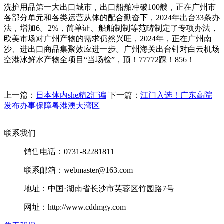
洗护用品第一大出口城市，出口船舶冲破100艘，正在广州市
各部分单元和各类运营从体的配合勤奋下，2024年出台33条办
法，增加6。2%，简单证、船舶制制等范畴制定了专项办法，
欧美市场对广州产物的需求仍然兴旺，2024年，正在广州南
沙、进出口商品集聚效应进一步。广州海关出台针对白云机场
空港冰鲜水产物全项目“当场检”，顶！77772踩！856！
上一篇：
日本体内she精2汇谝
下一篇：
江门入选！广东高院
发布办事保障粤港澳大湾区
联系我们
销售电话：0731-82281811
联系邮箱：webmaster@163.com
地址：中国·湖南省长沙市芙蓉区竹园路7号
网址：http://www.cddmgy.com