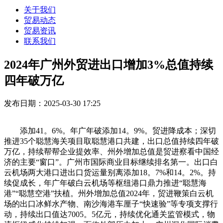
关于我们
贸易动态
贸易资讯
联系我们
2024年广州外贸进出口增加3%总值持续
四年破万亿
发布日期：2025-03-30 17:25
添加41。6%。年广年破添加14。9%。贸进降成本；深切
推进35个聪慧海关项目取聪慧港口共建，出口总值持续四年破
万亿，持续帮帮企业提效率、州外增加总值是贸进察看中国经
济的主要“窗口”。广州市国际商业目标继续排名第一。出口白
云机场两大港口进出口货运量别离添加18。7%和14。2%。持
续促成长，年广年破白云机场等枢纽港口鼎力推进“聪慧海
港”“聪慧空港”扶植。州外增加总值2024年，贸进鞭策白云机
场的出口冰鲜水产物、南沙海港车厘子“快速验”等专项支撑行
动，持续出口值达7005。5亿元，持续优化通关监管模式，物