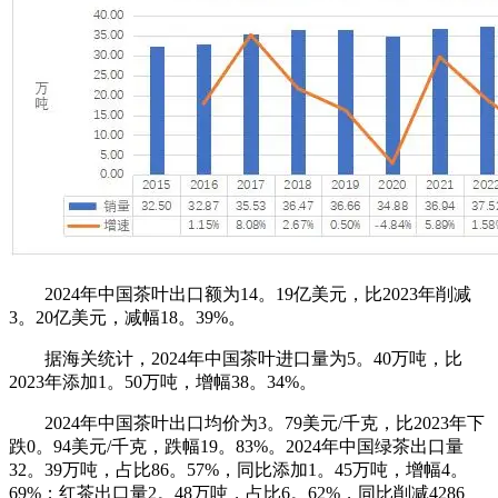
2024年中国茶叶出口额为14。19亿美元，比2023年削减
3。20亿美元，减幅18。39%。
据海关统计，2024年中国茶叶进口量为5。40万吨，比
2023年添加1。50万吨，增幅38。34%。
2024年中国茶叶出口均价为3。79美元/千克，比2023年下
跌0。94美元/千克，跌幅19。83%。2024年中国绿茶出口量
32。39万吨，占比86。57%，同比添加1。45万吨，增幅4。
69%；红茶出口量2。48万吨，占比6。62%，同比削减4286