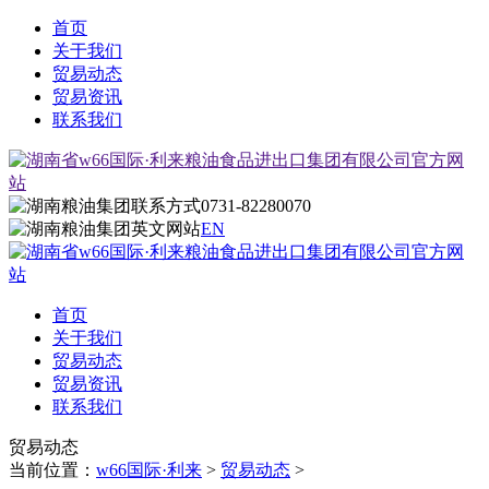
首页
关于我们
贸易动态
贸易资讯
联系我们
0731-82280070
EN
首页
关于我们
贸易动态
贸易资讯
联系我们
贸易动态
当前位置：
w66国际·利来
>
贸易动态
>