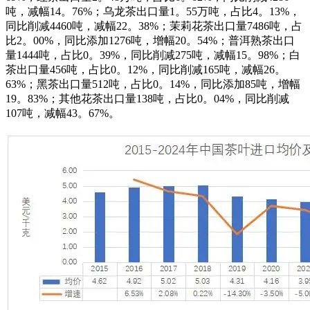
吨，减幅14。76%；乌龙茶出口量1。55万吨，占比4。13%，
同比削减4460吨，减幅22。38%；茉莉花茶出口量7486吨，占
比2。00%，同比添加1276吨，增幅20。54%；普洱熟茶出口
量1444吨，占比0。39%，同比削减275吨，减幅15。98%；白
茶出口量456吨，占比0。12%，同比削减165吨，减幅26。
63%；黑茶出口量512吨，占比0。14%，同比添加85吨，增幅
19。83%；其他花茶出口量138吨，占比0。04%，同比削减
107吨，减幅43。67%。