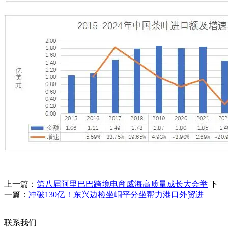
上一篇：
第八届阿里巴巴跨境电商威海高质量成长大会举
下
一篇：
冲破130亿！东兴边检坐峒平分坐帮力港口外贸进
联系我们