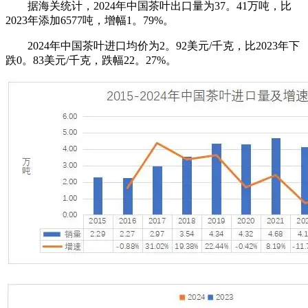
据海关统计，2024年中国茶叶出口量为37。41万吨，比
2023年添加6577吨，增幅1。79%。
2024年中国茶叶进口均价为2。92美元/千克，比2023年下
跌0。83美元/千克，跌幅22。27%。